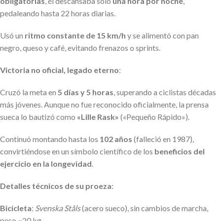
obligatorias
, él descansaba solo
una hora por noche
,
pedaleando hasta 22 horas diarias.
Usó un
ritmo constante de 15 km/h
y se alimentó con pan
negro, queso y café, evitando frenazos o sprints.
Victoria no oficial, legado eterno
:
Cruzó la meta en
5 días y 5 horas
, superando a ciclistas décadas
más jóvenes. Aunque no fue reconocido oficialmente, la prensa
sueca lo bautizó como
«Lille Rask»
(«Pequeño Rápido»).
Continuó montando hasta los
102 años
(falleció en 1987),
convirtiéndose en un símbolo científico de los
beneficios del
ejercicio en la longevidad
.
Detalles técnicos de su proeza
:
Bicicleta
:
Svenska Ståls
(acero sueco), sin cambios de marcha,
peso ~20 kg.