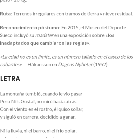
Ruta
: Terrenos irregulares con tramos de tierra y nieve residual.
Reconocimiento póstumo
: En 2015, el Museo del Deporte
Sueco incluyó su
roadster
en una exposición sobre
«los
inadaptados que cambiaron las reglas»
.
«La edad no es un límite, es un número tallado en el casco de los
cobardes»
— Håkansson en
Dagens Nyheter
(1952).
LETRA
La montaña tembló, cuando le vio pasar
Pero Nils Gustaf, no miró hacia atrás.
Con el viento en el rostro, él quiso soñar,
y siguió en carrera, decidido a ganar.
Ni la lluvia, ni el barro, ni el frío polar,