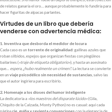
de relatos ganaría el oro… aunque probablemente lo fundiría para
hacer figuritas de alpacas parlantes.
Virtudes de un libro que debería
venderse con advertencia médica:
1. Inventiva que desborda el medidor de locura
Cada caso es un
torrente de originalidad
: gallinas azules que
roban silbidos, espejos que organizan fiestas con pingüinos
bailarines (
«traje de etiqueta obligatorio»
), y hasta un asesinato
que…
espera, ¿hubo realmente un crimen?
. La lectura se convierte
en un
viaje psicodélico sin necesidad de sustancias
, salvo las
que el autor ingiriera para escribirlo.
2. Homenaje a los dioses del humor inteligente
La dedicatoria a
«los maestros del disparate lúcido»
(Gila,
Chiquito de la Calzada, Monty Python) no es casual: aquí cada
página
rie, guiña y revienta convenciones
con la elegancia de