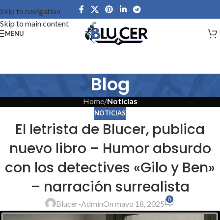
Skip to navigation
Skip to main content
MENU
Blog
Home
/
Noticias
NOTICIAS
El letrista de Blucer, publica
nuevo libro – Humor absurdo
con los detectives «Gilo y Ben»
– narración surrealista
0
Blucer-Admin
On mayo 18, 2025