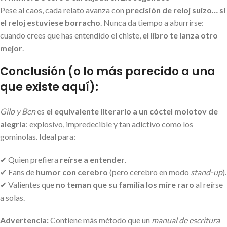
Pese al caos, cada relato avanza con
precisión de reloj suizo… si
el reloj estuviese borracho
. Nunca da tiempo a aburrirse:
cuando crees que has entendido el chiste,
el libro te lanza otro
mejor
.
Conclusión (o lo más parecido a una
que existe aquí):
Gilo y Ben
es
el equivalente literario a un cóctel molotov de
alegría
: explosivo, impredecible y tan adictivo como los
gominolas. Ideal para:
✔ Quien prefiera
reírse a entender
.
✔ Fans de
humor con cerebro
(pero cerebro en modo
stand-up
).
✔ Valientes que
no teman que su familia los mire raro
al reírse
a solas.
Advertencia:
Contiene más método que un
manual de escritura