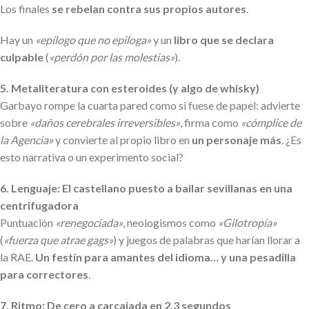
Los finales
se rebelan contra sus propios autores
.
Hay un
«epílogo que no epiloga»
y un
libro que se declara
culpable
(
«perdón por las molestias»
).
5. Metaliteratura con esteroides (y algo de whisky)
Garbayo rompe la cuarta pared como si fuese de papel: advierte
sobre
«daños cerebrales irreversibles»
, firma como
«cómplice de
la Agencia»
y convierte al propio libro en
un personaje más
. ¿Es
esto narrativa o un experimento social?
6. Lenguaje: El castellano puesto a bailar sevillanas en una
centrifugadora
Puntuación
«renegociada»
, neologismos como
«Gilotropía»
(
«fuerza que atrae gags»
) y juegos de palabras que harían llorar a
la RAE.
Un festín para amantes del idioma… y una pesadilla
para correctores
.
7. Ritmo: De cero a carcajada en 2.3 segundos