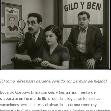
(O cómo reírse hasta perder el sentido, con permiso del hígado)
Eduardo Garbayo firma con
Gilo y Ben
un
manifiesto del
disparate en forma de libro
, donde la lógica se toma unas
vacaciones permanentes y el absurdo se corona como rey
indiscutible. Si el humor fuese un deporte olímpico, esta colección