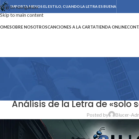
Skip to navigation
IMPORTA MENOS EL ESTILO, CUANDO LA LETRA ES BUENA
Skip to main content
OME
SOBRE NOSOTROS
CANCIONES A LA CARTA
TIENDA ONLINE
CONT
NOT
Análisis de la Letra de «solo
Posted by
Blucer-Ad