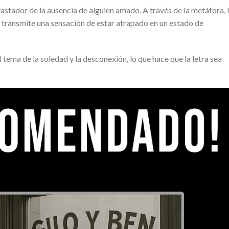
astador de la ausencia de alguien amado. A través de la metáfora, 
na, transmite una sensación de estar atrapado en un estado de
tema de la soledad y la desconexión, lo que hace que la letra sea