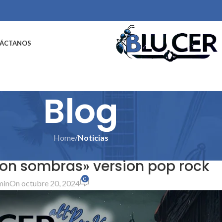
ÁCTANOS
Blog
Home
/
Noticias
ICIAS
 son sombras» version pop rock
0
min
On octubre 20, 2024