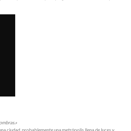
sombras.»
una ciudad, probablemente una metrópolis llena de luces y