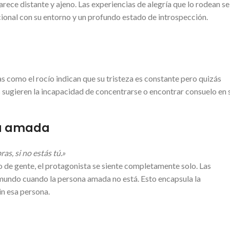
rece distante y ajeno. Las experiencias de alegría que lo rodean se
ional con su entorno y un profundo estado de introspección.
as como el rocío indican que su tristeza es constante pero quizás
s sugieren la incapacidad de concentrarse o encontrar consuelo en 
ona amada
as, si no estás tú.»
o de gente, el protagonista se siente completamente solo. Las
l mundo cuando la persona amada no está. Esto encapsula la
in esa persona.