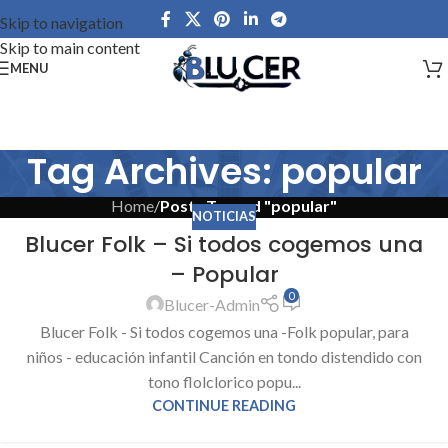
Skip to navigation
Skip to main content
MENU
Tag Archives: popular
Home
/
Posts Tagged "popular"
NOTICIAS
Blucer Folk – Si todos cogemos una
– Popular
0
Blucer-Admin
Blucer Folk - Si todos cogemos una -Folk popular, para
niños - educación infantil Canción en tondo distendido con
tono flolclorico popu...
CONTINUE READING